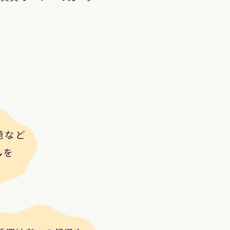
給湯器やエアコンなど急に設備
騒音やごみ出し問題など近隣ト
入居者が決まらず空室が続いて
家賃滞納者への催促や退去時の