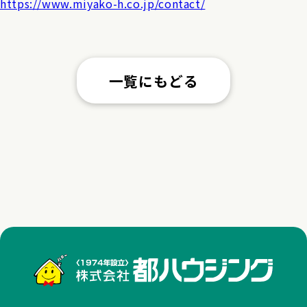
https://www.miyako-h.co.jp/contact/
一覧にもどる
株式