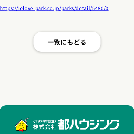
https://ielove-park.co.jp/parks/detail/5480/0
一覧にもどる
株式