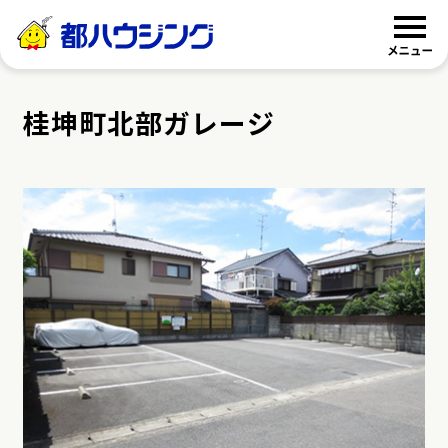
都ハウジング
桂坤町北部ガレージ