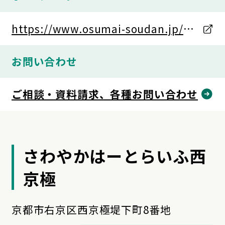
https://www.osumai-soudan.jp/se
arch/kyoto-shi-kamigyo-ku/30393.
お問い合わせ
html
ご相談・資料請求、各種お問い合わせ
さわやかはーとらいふ西
京極
京都市右京区西京極堤下町8番地